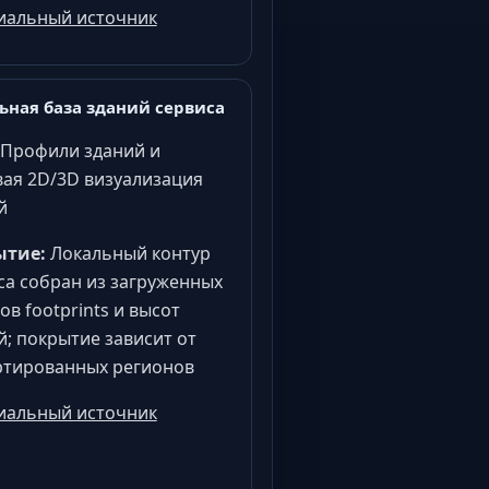
альный источник
ьная база зданий сервиса
Профили зданий и
вая 2D/3D визуализация
й
ытие:
Локальный контур
са собран из загруженных
ов footprints и высот
й; покрытие зависит от
тированных регионов
альный источник