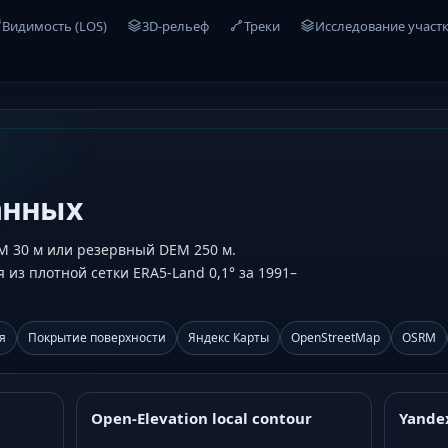
Видимость (LOS)
3D-рельеф
Треки
Исследование участ
анных
M 30 м или резервный DEM 250 м.
из плотной сетки ERA5-Land 0,1° за 1991–
я
Покрытие поверхности
Яндекс Карты
OpenStreetMap
OSRM
Open-Elevation local contour
Yande