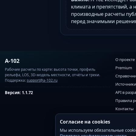
климата и препятствий, а 
производные расчеты пуб
перед значимыми решени
О проекте
A-102
Premium
Рабочие расчеты по карте: высота точки, профиль
рельефа, LOS, 3D-модель местности, отчёты и треки.
Справочни
Поддержка:
support@a-102.ru
Источники
API в разр
Версия: 1.1.72
Правила 
Контакты
Политика 
Согласие на cookies
Политика 
Мы используем обязательные cookie
Политика 
Политика конфиденциальности
.