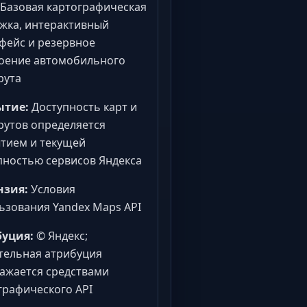
Базовая картографическая
жка, интерактивный
фейс и резервное
оение автомобильного
рута
ытие:
Доступность карт и
утов определяется
тием и текущей
пностью сервисов Яндекса
нзия:
Условия
ьзования Yandex Maps API
уция:
© Яндекс;
тельная атрибуция
ажается средствами
графического API