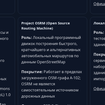
Офици
Project OSRM (Open Source
Локал
Routing Machine)
сы и
Роль:
Роль:
Локальный программный
ьного
тесто
движок построения быстрого,
здани
кратчайшего и альтернативных
Покр
автомобильных маршрутов по
ого
серви
данным OpenStreetMap
набор
Покрытие:
Работает в пределах
здани
загруженного OSM-графа A-102;
ных
импор
OSRM не является
mmons
Офици
самостоятельным источником
L) 1.0
дорожных данных
Map