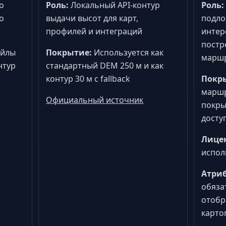
о
Роль:
Локальный API-контур
Роль:
о
выдачи высот для карт,
подло
профилей и интеграций
интер
постр
айлы
Покрытие:
Используется как
марш
нтур
стандартный DEM 250 м и как
контур 30 м с fallback
Покр
маршр
Официальный источник
покры
досту
Лице
испол
Атриб
обяза
отобр
карто