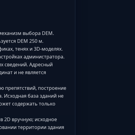
 механизм выбора DEM.
ьзуется DEM 250 м.
иках, тенях и 3D-моделях.
астройках администратора.
их сведений. Адресный
динат и не является
ю препятствий, построение
. Исходная база зданий не
может содержать только
 в 2D вручную; исходное
овании территории здания