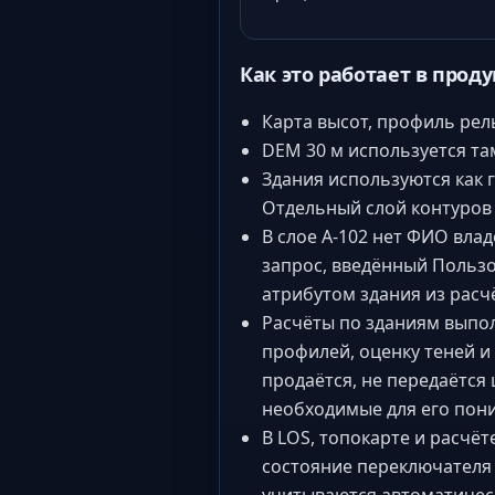
Как это работает в проду
Карта высот, профиль рел
DEM 30 м используется там
Здания используются как 
Отдельный слой контуров
В слое A-102 нет ФИО вла
запрос, введённый Пользо
атрибутом здания из расч
Расчёты по зданиям выпо
профилей, оценку теней и
продаётся, не передаётся
необходимые для его пон
В LOS, топокарте и расчё
состояние переключателя