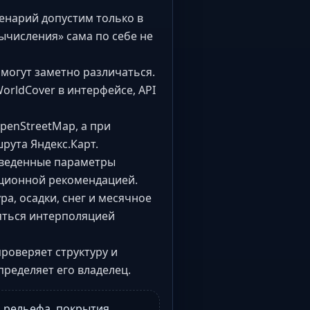
енарий допустим только в
ычисления» сама по себе не
 могут заметно различаться.
orldCover в интерфейсе, API
enStreetMap, а при
ута Яндекс.Карт.
введенные параметры
ационной рекомендацией.
а, осадки, снег и месячное
яться интерполяцией
роверяет структуру и
ределяет его владелец.
 рельефа, покрытия,