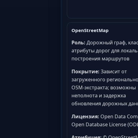
OpenStreetMap
Роль:
Дорожный граф, клас
атрибуты дорог для локал
построения маршрутов
Покрытие:
Зависит от
загруженного региональн
OSM-экстракта; возможны
неполнота и задержка
обновления дорожных дан
Лицензия:
Open Data Co
Open Database License (ODb
Атрибуция:
© OpenStreet