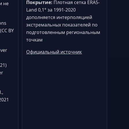
Покрытие:
Плотная сетка ERA5-
и не
Land 0,1° за 1991-2020
дополняется интерполяцией
ons
экстремальных показателей по
 (CC BY
подготовленным региональным
точкам
ver
Официальный источник
21)
er
.,
2021