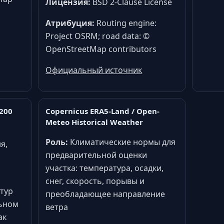
Лицензия:
BSD 2-Clause License
Атрибуция:
Routing engine:
Project OSRM; road data: ©
OpenStreetMap contributors
Официальный источник
v200
Copernicus ERA5-Land / Open-
Meteo Historical Weather
Роль:
Климатические нормы для
я,
предварительной оценки
участка: температура, осадки,
снег, скорость, порывы и
тур
преобладающее направление
льном
ветра
ак