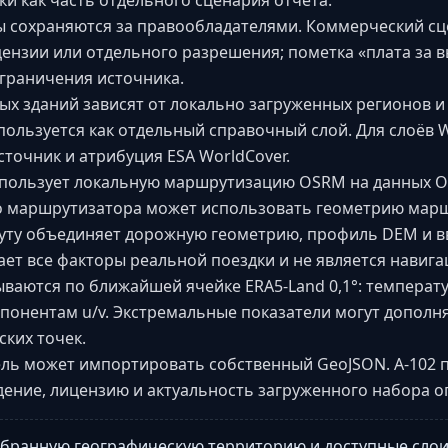
и как часть отдельного сценария отчёта.
ы сохраняются за правообладателями. Коммерческий сц
нзии или отдельного разрешения; пометка «плата за в
граничения источника.
ых зданий зависят от локально загруженных регионов и
ользуется как отдельный справочный слой. Для слоёв W
сточник и атрибуция ESA WorldCover.
ользует локальную маршрутизацию OSRM на данных Op
о маршрутизатора может использовать геометрию маршр
уту объединяет дорожную геометрию, профиль DEM и 
ает все факторы реальной поездки и не является навиг
аются по ближайшей ячейке ERA5-Land 0,1°: температур
понентам u/v. Экстремальные показатели могут дополн
ких точек.
ль может импортировать собственный GeoJSON. A-102 п
ение, лицензию и актуальность загруженного набора оп
ыбранную географическую территорию и доступные слои