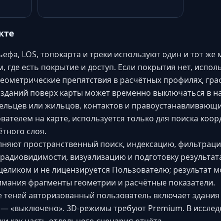
кте
ьефа, LOS, топокарта и треки используют один и тот же
, где есть покрытие и доступ. Если покрытия нет, испол
геометрические препятствия в расчётных профилях, граф
 зданий поверх карты может временно выключаться в н
дельцев или жильцов, контактов и правоустанавливающ
вателем на карте, используется только для поиска коор
ётного слоя.
лняют пространственный поиск, индексацию, фильтраци
 радиовидимости, визуализацию и подготовку результата
 целиком и не лицензируется Пользователю; результат 
имания фрагменты геометрии и расчётные показатели.
те теней авторизованный пользователь включает здания
 — «выключено». 3D-режимы требуют Premium. В исслед