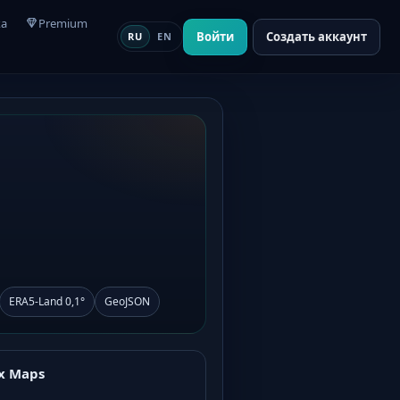
ка
Premium
Войти
Создать аккаунт
RU
EN
ERA5-Land 0,1°
GeoJSON
x Maps