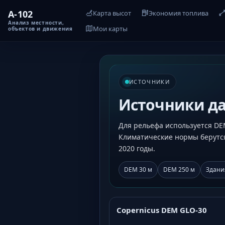
A-102
Карта высот
Экономия топлива
Анализ местности,
Мои карты
объектов и движения
ИСТОЧНИКИ
Источники д
Для рельефа используется DE
Климатические нормы берутся 
2020 годы.
DEM 30 м
DEM 250 м
Здани
Copernicus DEM GLO-30