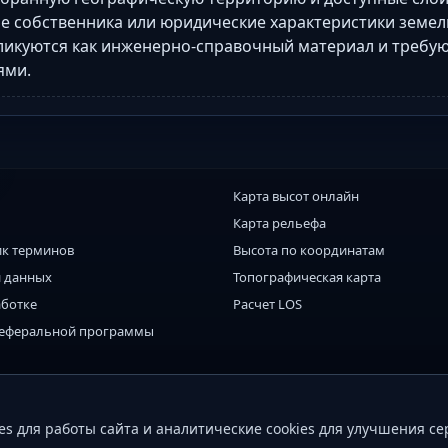
не собственника или юридические характеристики земел
ликуются как инженерно-справочный материал и требу
ями.
Карта высот онлайн
Карта рельефа
к терминов
Высота по координатам
 данных
Топографическая карта
аботке
Расчет LOS
реферальной программы
конфиденциальности
cookies
s для работы сайта и аналитические cookies для улучшения се
обработки персональных данных