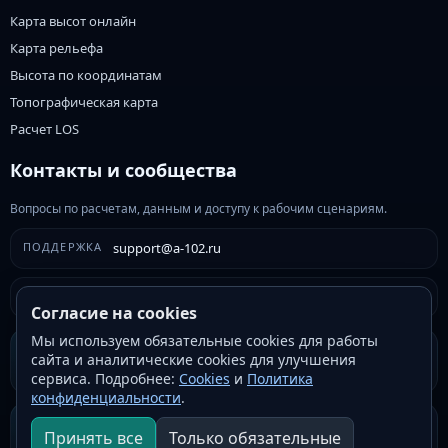
Карта высот онлайн
Карта рельефа
Высота по координатам
Топографическая карта
Расчет LOS
Контакты и сообщества
Вопросы по расчетам, данным и доступу к рабочим сценариям.
ПОДДЕРЖКА
support@a-102.ru
ВЛАДЕЛЕЦ
admin@a-102.ru
Согласие на cookies
Мы используем обязательные cookies для работы
VK
сайта и аналитические cookies для улучшения
ВК-сообщество
сервиса. Подробнее:
Cookies
и
Политика
конфиденциальности
.
Telegram
Принять все
Только обязательные
Telegram-сообщество